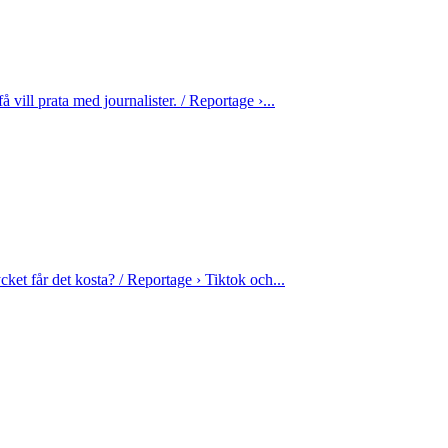
å vill prata med journalister. / Reportage ›...
t får det kosta? / Reportage › Tiktok och...