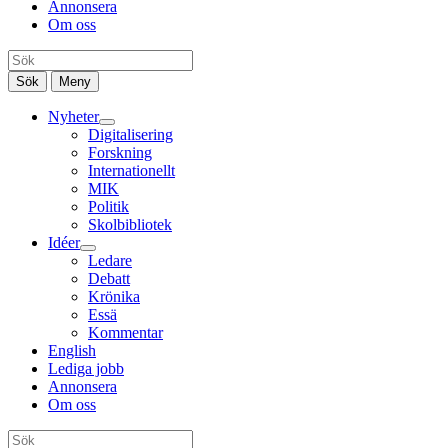
Annonsera
Om oss
Sök
Meny
Nyheter
Digitalisering
Forskning
Internationellt
MIK
Politik
Skolbibliotek
Idéer
Ledare
Debatt
Krönika
Essä
Kommentar
English
Lediga jobb
Annonsera
Om oss