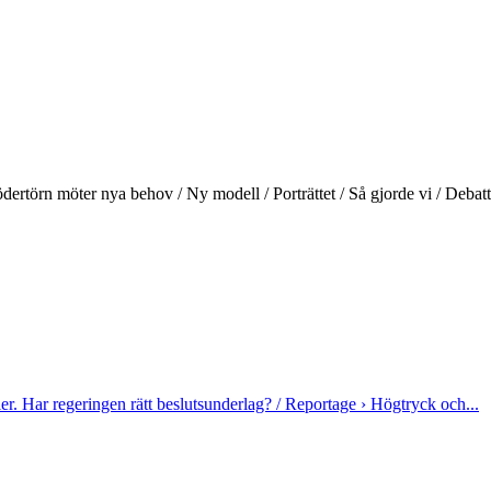
ertörn möter nya behov / Ny modell / Porträttet / Så gjorde vi / Debatt 
rier. Har regeringen rätt beslutsunderlag? / Reportage › Högtryck och...