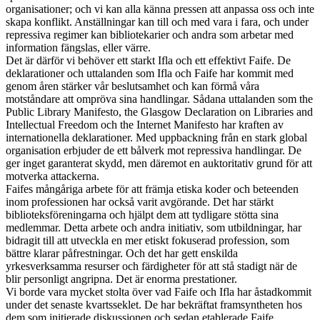
organisationer; och vi kan alla känna pressen att anpassa oss och inte
skapa konflikt. Anställningar kan till och med vara i fara, och under
repressiva regimer kan bibliotekarier och andra som arbetar med
information fängslas, eller värre.
Det är därför vi behöver ett starkt Ifla och ett effektivt Faife. De
deklarationer och uttalanden som Ifla och Faife har kommit med
genom åren stärker vår beslutsamhet och kan förmå våra
motståndare att ompröva sina handlingar. Sådana uttalanden som the
Public Library Manifesto, the Glasgow Declaration on Libraries and
Intellectual Freedom och the Internet Manifesto har kraften av
internationella deklarationer. Med uppbackning från en stark global
organisation erbjuder de ett bålverk mot repressiva handlingar. De
ger inget garanterat skydd, men däremot en auktoritativ grund för att
motverka attackerna.
Faifes mångåriga arbete för att främja etiska koder och beteenden
inom professionen har också varit avgörande. Det har stärkt
biblioteksföreningarna och hjälpt dem att tydligare stötta sina
medlemmar. Detta arbete och andra initiativ, som utbildningar, har
bidragit till att utveckla en mer etiskt fokuserad profession, som
bättre klarar påfrestningar. Och det har gett enskilda
yrkesverksamma resurser och färdigheter för att stå stadigt när de
blir personligt angripna. Det är enorma prestationer.
Vi borde vara mycket stolta över vad Faife och Ifla har åstadkommit
under det senaste kvartsseklet. De har be­kräftat framsyntheten hos
dem som initierade diskussionen och sedan etablerade Faife.