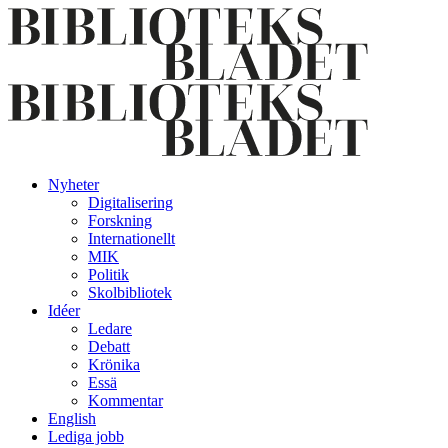
Nyheter
Digitalisering
Forskning
Internationellt
MIK
Politik
Skolbibliotek
Idéer
Ledare
Debatt
Krönika
Essä
Kommentar
English
Lediga jobb