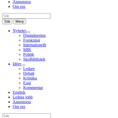
Annonsera
Om oss
Sök
Meny
Nyheter
Digitalisering
Forskning
Internationellt
MIK
Politik
Skolbibliotek
Idéer
Ledare
Debatt
Krönika
Essä
Kommentar
English
Lediga jobb
Annonsera
Om oss