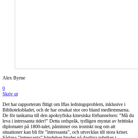
Alex Byrne
0
Skriv ut
Det har rapporterats flitigt om Iflas ledningsproblem, inklusive i
Biblioteksbladet, och de har orsakat stor oro bland medlemmarna.
De för tankarna till den apokryfiska kinesiska förbannelsen: ”Må du
leva i intressanta tider!” Detta ordspråk, tydligen myntat av brittiska
diplomater på 1800-talet, påminner oss ironiskt nog om att
situationer kan bli för ”intressanta”, och utvecklas till stora kriser.
Sådana ”intressanta” händelser bjuder på dagliga rubriker i