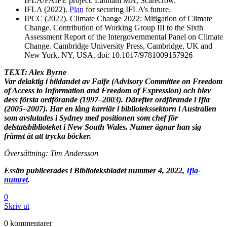
IFLA/FAIFE project. Lanham MA, Scarecrow.
IFLA (2022).
Plan
for securing IFLA’s future.
IPCC (2022). Climate Change 2022: Mitigation of Climate
Change. Contribution of Working Group III to the Sixth
Assessment Report of the Intergovernmental Panel on Climate
Change. Cambridge University Press, Cambridge, UK and
New York, NY, USA. doi: 10.1017/9781009157926
TEXT: Alex Byrne
Var delaktig i bildandet av Faife (Advisory Committee on Freedom
of Access to Information and Freedom of Expression) och blev
dess första ordförande (1997–2003). Därefter ordförande i Ifla
(2005–2007). Har en lång karriär i bibliotekssektorn i Australien
som avslutades i Sydney med positionen som chef för
delstatsbiblioteket i New South Wales. Numer ägnar han sig
främst åt att trycka böcker.
Översättning: Tim Andersson
Essän publicerades i Biblioteksbladet nummer 4, 2022,
Ifla-
numret
.
0
Skriv ut
0 kommentarer