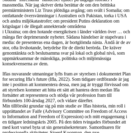
massmedia. När jag skriver detta berättar de om den brittiska
premiärministern Liz Truss plötsliga avgång; om svält i Somalia; om
omfattande översvämningar i Australien och Pakistan, torka i USA
och andra miljökatastrofer; om president Putins deklaration om
krigslagar i de illegalt annekterade områdena
i Ukraina; om den hotande energikrisen i länder världen över … och
många fler deprimerande nyheter. Sådana händelser är stapelvara i
media: de presenteras ena dagen, är bortglömda nästa. Ändå är de av
stor, ofta livshotande, betydelse för de direkt berörda. De kräver
genomtänkta och beslutsamma svar på lokal och global nivå, som
uppmärksammar de mänskliga, politiska och miljömässiga
konsekvenserna av dem.
Iflas nuvarande utmaningar lyfts fram av styrelsen i dokumentet Plan
for securing Ifla’s future (Ifla, 2022). Som tidigare ord­förande är jag
inte i position att kommentera dessa, men jag är tryggt förvissad om
att styrelsen kommer att hitta ett sätt att hantera dem medan Ifla
fortsätter att representera och stödja vår profession fram till
förbundets 100-årsdag 2027, och vidare därefter.
Min tillförsikt grundar sig på min studie av Iflas historia, min roll i
upp­rättandet av Faife (Advisory Committee on Freedom of Access
to Information and Freedom of Expression) och mitt engagemang i
en tidigare ledningskris 2005. På den tiden tvingades förbundet att
med kort varsel byta ut sin generalsekreterare. Samordnaren för
professionella aktiviteter, Sjoerd Koopman, den nye