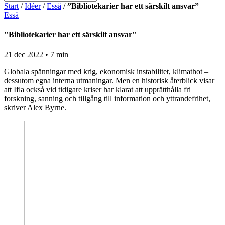
Start
/
Idéer
/
Essä
/
”Bibliotekarier har ett särskilt ansvar”
Essä
"Bibliotekarier har ett särskilt ansvar"
21 dec 2022 • 7 min
Globala spänningar med krig, ekonomisk instabilitet, klimathot –
dessutom egna interna utmaningar. Men en historisk återblick visar
att Ifla också vid tidigare kriser har klarat att upprätthålla fri
forskning, sanning och tillgång till information och yttrandefrihet,
skriver Alex Byrne.