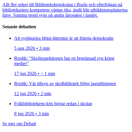
Allt fler söker till Bibliotekshögskolan i Borås och efterfrågan på
bibliotekariers kompetens väntas öka, ändå blir utbildningsplatserna
färre. Samma trend syns på andra lärosäten i landet.
Senaste debatten
Att synliggöra hbtqi-litteratur är att främja demokratin
5 aug 2026 • 3 min
Replik: "Skolinspektionen har en begränsad syn kring
medier"
17 jun 2026 • < 1 min
Replik: Vår tillsyn av skolbibliotek följer lagstiftningen
12 jun 2026 • 2 min
Folkbibliotekens kris börjar redan i skolan
8 jun 2026 • 3 min
Se mer om Debatt