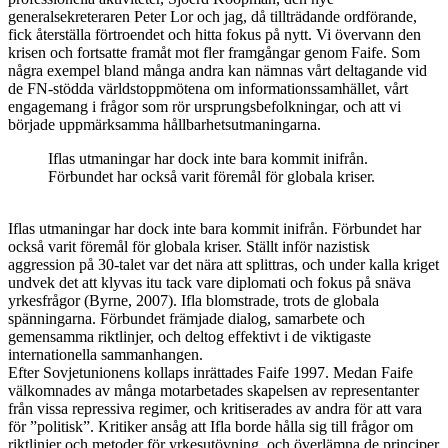
generalsekreteraren Peter Lor och jag, då tillträdande ordförande,
fick återställa förtroendet och hitta fokus på nytt. Vi övervann den
krisen och fortsatte framåt mot fler framgångar genom Faife. Som
några exempel bland många andra kan nämnas vårt deltagande vid
de FN-stödda världstoppmötena om informationssamhället, vårt
engagemang i frågor som rör ursprungsbefolkningar, och att vi
började uppmärksamma håll­barhetsutmaningarna.
Iflas utmaningar har dock inte bara kommit inifrån.
Förbundet har också varit föremål för globala kriser.
Iflas utmaningar har dock inte bara kommit inifrån. Förbundet har
också varit föremål för globala kriser. Ställt inför nazistisk
aggression på 30-talet var det nära att splittras, och under kalla kriget
undvek det att klyvas itu tack vare diplomati och fokus på snäva
yrkesfrågor (Byrne, 2007). Ifla blomstrade, trots de globala
spänningarna. Förbundet främjade dialog, samarbete och
gemensamma riktlinjer, och deltog effektivt i de viktigaste
internationella sammanhangen.
Efter Sovjetunionens kollaps inrättades Faife 1997. Medan Faife
välkomnades av många motarbetades skapelsen av representanter
från vissa repressiva regimer, och kritiserades av andra för att vara
för ”politisk”. Kritiker ansåg att Ifla borde hålla sig till frågor om
riktlinjer och metoder för yrkesutövning, och överlämna de principer