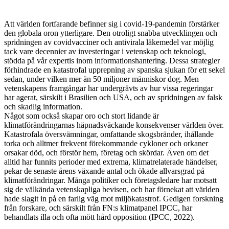
Att världen fortfarande befinner sig i covid-19-pandemin förstärker
den globala oron ytterligare. Den otroligt snabba utvecklingen och
spridningen av covidvacciner och anti­virala läkemedel var möjlig
tack vare decennier av investeringar i vetenskap och teknologi,
stödda på vår expertis inom informationshantering. Dessa strategier
förhindrade en katastrofal upprepning av spanska sjukan för ett sekel
sedan, under vilken mer än 50 miljoner människor dog. Men
vetenskap­ens framgångar har undergrävts av hur vissa regeringar
har agerat, särskilt i Brasilien och USA, och av spridningen av falsk
och skadlig information.
Något som också skapar oro och stort lidande är
klimatförändringarnas häpnadsväckande konsekvenser världen över.
Katastrofala översvämningar, omfattande skogsbränder, ihållande
torka och alltmer frekvent förekommande cykloner och orkaner
orsakar död, och förstör hem, företag och skördar. Även om det
alltid har funnits perioder med extrema, klimatrelaterade händelser,
pekar de senaste årens växande antal och ökade allvarsgrad på
klimatförändringar. Många politiker och företagsledare har motsatt
sig de välkända vetenskapliga bevisen, och har förnekat att världen
hade slagit in på en farlig väg mot miljökatastrof. Gedigen forskning
från forskare, och särskilt från FN:s klimat­panel IPCC, har
behandlats illa och ofta mött hård opposition (IPCC, 2022).