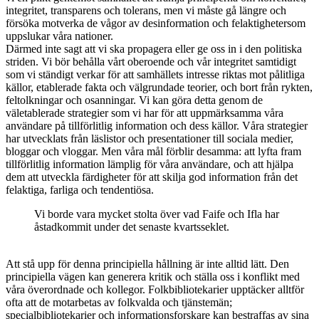
integritet, transparens och tolerans, men vi måste gå längre och
försöka motverka de vågor av desinformation och felaktighetersom
uppslukar våra nationer.
Därmed inte sagt att vi ska propagera eller ge oss in i den politiska
striden. Vi bör behålla vårt oberoende och vår integritet samtidigt
som vi ständigt verkar för att samhällets intresse riktas mot pålitliga
källor, etablerade fakta och välgrundade teorier, och bort från rykten,
feltolkningar och osanningar. Vi kan göra detta genom de
väletablerade strategier som vi har för att uppmärksamma våra
användare på tillförlitlig information och dess källor. Våra strategier
har utvecklats från läs­listor och presentationer till sociala medier,
bloggar och vloggar. Men våra mål förblir desamma: att lyfta fram
tillförlitlig information lämplig för våra användare, och att hjälpa
dem att utveckla färdigheter för att skilja god information från det
felaktiga, farliga och tendentiösa.
Vi borde vara mycket stolta över vad Faife och Ifla har
åstadkommit under det senaste kvartsseklet.
Att stå upp för denna principiella hållning är inte alltid lätt. Den
principiella vägen kan generera kritik och ställa oss i konflikt med
våra överordnade och kollegor. Folkbibliotekarier upptäcker alltför
ofta att de motarbetas av folkvalda och tjänstemän;
specialbibliotekarier och informationsforskare kan bestraffas av sina