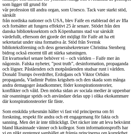
som ligger till grund för
vår profession till andra organ, som Unesco. Tack vare starkt stöd,
särskilt
från nordiska nationer och USA, blev Faife en etablerad del av Ifla
och fortsätter att fungera effektivt 25 år senare. Stödet från den
danska bibliotekssektorn och Köpenhamns stad var särskilt
värdefullt, eftersom det gjorde det möjligt för Faife att ha ett
sekretariat under sina formativa år. Stöd från Svensk
biblioteksförening och dess generalsekreterare Christina Stenberg
bidrog också enormt till att stärka satsningen.
Ett kvartssekel senare behöver vi – och världen – Faife mer än
någonsin. Falska nyheter, ”post truth”, desinformation, propaganda
och lögner. Påståenden och motpåståenden studsar runt i världen.
Donald Trumps överdrifter, Erdoğans och Viktor Orbáns
propaganda, Vladimir Putins krigshets och den skada som många
andra demagoger åstadkommer, föder konspirationsteorier,
konflikter och våld. Den mörka sidan av sociala medier är uppenbar
när osanningar sprids och användare delas upp i olika ekokammare
där konspirationsteorier får fäste.
Som enskilda yrkesmän håller vi fast vid principerna om fri
forskning, respekt för andra och ett engagemang för fakta och
sanning. Men det är inte tillräckligt. Det räcker inte att leva bekvämt
bland likasinnade vänner och kollegor. Som informationsproffs har
vi en plikt gentemot samhället att främja principerna om korrekthet,