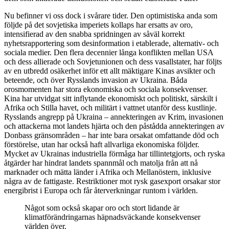
Nu befinner vi oss dock i svårare tider. Den optimistiska anda som
följde på det sovjetiska imperiets kollaps har ersatts av oro,
intensifierad av den snabba spridningen av såväl korrekt
nyhetsrapportering som desinformation i etablerade, alternativ- och
sociala medier. Den flera decennier långa konflikten mellan USA
och dess allierade och Sovjetunionen och dess vasall­stater, har följts
av en utbredd osäkerhet inför ett allt mäktigare Kinas avsikter och
beteende, och över Rysslands invasion av Ukraina. Båda
orosmomenten har stora ekonomiska och sociala konsekvenser.
Kina har utvidgat sitt inflytande ekonomiskt och politiskt, särskilt i
Afrika och Stilla havet, och militärt i vattnet utanför dess kustlinje.
Rysslands angrepp på Ukraina – annekteringen av Krim, invasionen
och attackerna mot landets hjärta och den påstådda annekteringen av
Donbass gränsområden – har inte bara orsakat omfattande död och
förstörelse, utan har också haft allvarliga ekonomiska följder.
Mycket av Ukrainas industriella förmåga har tillintetgjorts, och ryska
åtgärder har hindrat landets spannmål och matolja från att nå
marknader och mätta länder i Afrika och Mellanöstern, inklusive
några av de fattigaste. Restriktioner mot rysk gasexport orsakar stor
energibrist i Europa och får återverkningar runtom i världen.
Något som också skapar oro och stort lidande är
klimatförändringarnas häpnadsväckande konsekvenser
världen över.