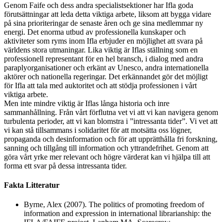
Genom Faife och dess andra specialistsektioner har Ifla goda
förutsättningar att leda detta viktiga arbete, liksom att bygga vidare
på sina prioriteringar de senaste åren och ge sina medlemmar ny
energi. Det enorma utbud av professionella kunskaper och
aktiviteter som ryms inom Ifla erbjuder en möjlighet att svara på
världens stora utmaningar. Lika viktig är Iflas ställning som en
professionell representant för en hel bransch, i dialog med andra
paraply­organisationer och erkänt av Unesco, andra internationella
aktörer och nationella regeringar. Det erkännandet gör det möjligt
för Ifla att tala med auktoritet och att stödja professionen i vårt
viktiga arbete.
Men inte mindre viktig är Iflas långa historia och inre
sammanhållning. Från vårt förflutna vet vi att vi kan navigera genom
turbulenta perioder, att vi kan blomstra i ”intressanta tider”. Vi vet att
vi kan stå tillsammans i solidaritet för att motsätta oss lögner,
propaganda och desinformation och för att upprätthålla fri forskning,
sanning och tillgång till information och yttrandefrihet. Genom att
göra vårt yrke mer relevant och högre värderat kan vi hjälpa till att
forma ett svar på dessa intressanta tider.
Fakta
Litteratur
Byrne, Alex (2007). The politics of promoting freedom of
information and expression in international librarianship: the