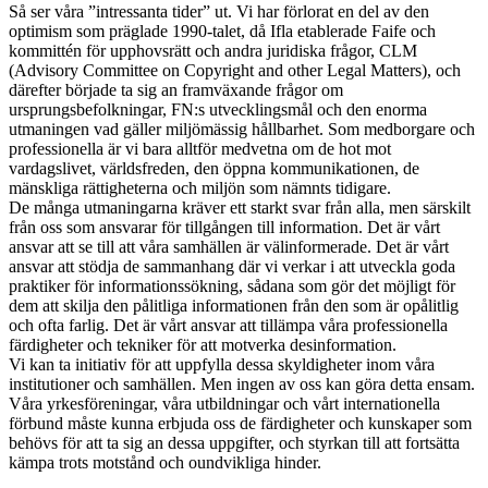
Så ser våra ”intressanta tider” ut. Vi har förlorat en del av den
optimism som präglade 1990-talet, då Ifla etablerade Faife och
kommittén för upphovsrätt och andra juridiska frågor, CLM
(Advisory Committee on Copyright and other Legal Matters), och
därefter började ta sig an framväxande frågor om
ursprungsbefolkningar, FN:s utvecklingsmål och den enorma
utmaningen vad gäller miljömässig hållbarhet. Som medborgare och
professionella är vi bara alltför medvetna om de hot mot
vardagslivet, världsfreden, den öppna kommunikationen, de
mänskliga rättigheterna och miljön som nämnts tidigare.
De många utmaningarna kräver ett starkt svar från alla, men särskilt
från oss som ansvarar för tillgången till information. Det är vårt
ansvar att se till att våra samhällen är välinformerade. Det är vårt
ansvar att stödja de sammanhang där vi verkar i att utveckla goda
praktiker för informationssökning, sådana som gör det möjligt för
dem att skilja den pålitliga informationen från den som är opålitlig
och ofta farlig. Det är vårt ansvar att tillämpa våra professionella
färdigheter och tekniker för att motverka desinformation.
Vi kan ta initiativ för att uppfylla dessa skyldigheter inom våra
institutioner och samhällen. Men ingen av oss kan göra detta ensam.
Våra yrkesföreningar, våra utbildningar och vårt internationella
förbund måste kunna erbjuda oss de färdigheter och kunskaper som
behövs för att ta sig an dessa uppgifter, och styrkan till att fort­sätta
kämpa trots motstånd och oundvikliga hinder.