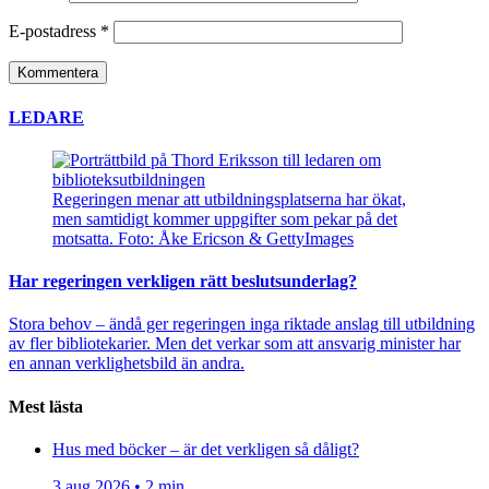
E-postadress
*
LEDARE
Regeringen menar att utbildningsplatserna har ökat,
men samtidigt kommer uppgifter som pekar på det
motsatta. Foto: Åke Ericson & GettyImages
Har regeringen verkligen rätt beslutsunderlag?
Stora behov – ändå ger regeringen inga riktade anslag till utbildning
av fler bibliotekarier. Men det verkar som att ansvarig minister har
en annan verklighetsbild än andra.
Mest lästa
Hus med böcker – är det verkligen så dåligt?
3 aug 2026 • 2 min