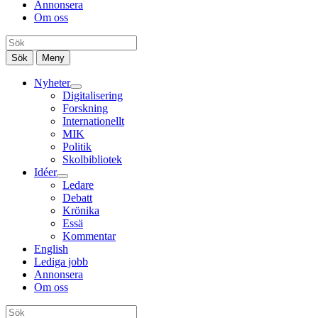
Annonsera
Om oss
Sök
Meny
Nyheter
Digitalisering
Forskning
Internationellt
MIK
Politik
Skolbibliotek
Idéer
Ledare
Debatt
Krönika
Essä
Kommentar
English
Lediga jobb
Annonsera
Om oss