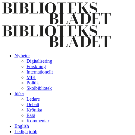
Nyheter
Digitalisering
Forskning
Internationellt
MIK
Politik
Skolbibliotek
Idéer
Ledare
Debatt
Krönika
Essä
Kommentar
English
Lediga jobb