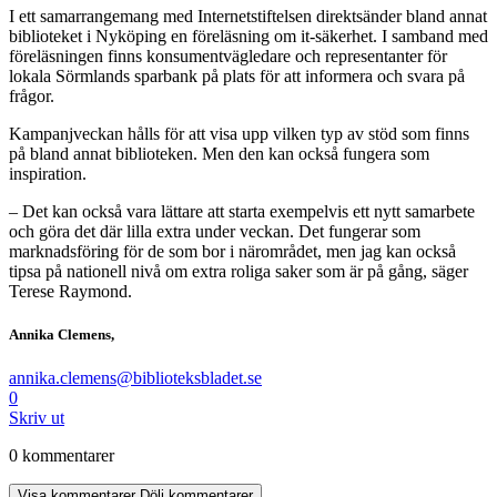
I ett samarrangemang med Internetstiftelsen direktsänder bland annat
biblioteket i Nyköping en föreläsning om it-säkerhet. I samband med
föreläsningen finns konsumentvägledare och representanter för
lokala Sörmlands sparbank på plats för att informera och svara på
frågor.
Kampanjveckan hålls för att visa upp vilken typ av stöd som finns
på bland annat biblioteken. Men den kan också fungera som
inspiration.
– Det kan också vara lättare att starta exempelvis ett nytt samarbete
och göra det där lilla extra under veckan. Det fungerar som
marknadsföring för de som bor i närområdet, men jag kan också
tipsa på nationell nivå om extra roliga saker som är på gång, säger
Terese Raymond.
Annika Clemens,
annika.clemens@biblioteksbladet.se
0
Skriv ut
0 kommentarer
Visa kommentarer
Dölj kommentarer