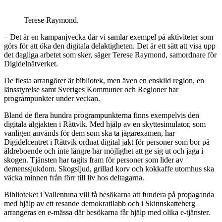
Terese Raymond.
– Det är en kampanjvecka där vi samlar exempel på aktiviteter som
görs för att öka den digitala delaktigheten. Det är ett sätt att visa upp
det dagliga arbetet som sker, säger Terese Raymond, samordnare för
Digidelnätverket.
De flesta arrangörer är bibliotek, men även en enskild region, en
länsstyrelse samt Sveriges Kommuner och Regioner har
programpunkter under veckan.
Bland de flera hundra programpunkterna finns exempelvis den
digitala älgjakten i Rättvik. Med hjälp av en skyttesimulator, som
vanligen används för dem som ska ta jägarexamen, har
Digidelcentret i Rättvik ordnat digital jakt för personer som bor på
äldreboende och inte längre har möjlighet att ge sig ut och jaga i
skogen. Tjänsten har tagits fram för personer som lider av
demenssjukdom. Skogsljud, grillad korv och kokkaffe utomhus ska
väcka minnen från förr till liv hos deltagarna.
Biblioteket i Vallentuna vill få besökarna att fundera på propaganda
med hjälp av ett resande demokratilabb och i Skinnskatteberg
arrangeras en e-mässa där besökarna får hjälp med olika e-tjänster.