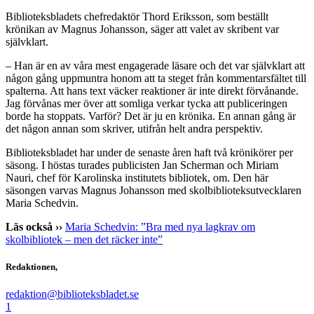
Biblioteksbladets chefredaktör Thord Eriksson, som beställt
krönikan av Magnus Johansson, säger att valet av skribent var
självklart.
– Han är en av våra mest engagerade läsare och det var självklart att
någon gång uppmuntra honom att ta steget från kommentarsfältet till
spalterna. Att hans text väcker reaktioner är inte direkt förvånande.
Jag förvånas mer över att somliga verkar tycka att publiceringen
borde ha stoppats. Varför? Det är ju en krönika. En annan gång är
det någon annan som skriver, utifrån helt andra perspektiv.
Biblioteksbladet har under de senaste åren haft två krönikörer per
säsong. I höstas turades publicisten Jan Scherman och Miriam
Nauri, chef för Karolinska institutets bibliotek, om. Den här
säsongen varvas Magnus Johansson med skolbiblioteksutvecklaren
Maria Schedvin.
Läs också ››
Maria Schedvin: ”Bra med nya lagkrav om
skolbibliotek – men det räcker inte”
Redaktionen,
redaktion@biblioteksbladet.se
1