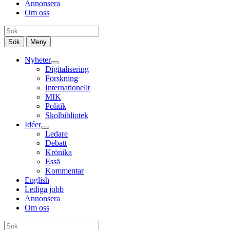
Annonsera
Om oss
Sök
Meny
Nyheter
Digitalisering
Forskning
Internationellt
MIK
Politik
Skolbibliotek
Idéer
Ledare
Debatt
Krönika
Essä
Kommentar
English
Lediga jobb
Annonsera
Om oss