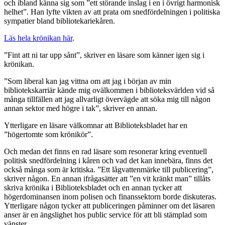
och ibland känna sig som ”ett störande inslag i en i övrigt harmonisk
helhet”. Han lyfte vikten av att prata om snedfördelningen i politiska
sympatier bland bibliotekariekåren.
Läs hela krönikan här
.
”Fint att ni tar upp sånt”, skriver en läsare som känner igen sig i
krönikan.
”Som liberal kan jag vittna om att jag i början av min
bibliotekskarriär kände mig ovälkommen i biblioteksvärlden vid så
många tillfällen att jag allvarligt övervägde att söka mig till någon
annan sektor med högre i tak”, skriver en annan.
Ytterligare en läsare välkomnar att Biblioteksbladet har en
”högertomte som krönikör”.
Och medan det finns en rad läsare som resonerar kring eventuell
politisk snedfördelning i kåren och vad det kan innebära, finns det
också många som är kritiska. ”Ett lågvattenmärke till publicering”,
skriver någon. En annan ifrågasätter att ”en vit kränkt man” tillåts
skriva krönika i Biblioteksbladet och en annan tycker att
högerdominansen inom polisen och finanssektorn borde diskuteras.
Ytterligare någon tycker att publiceringen påminner om det läsaren
anser är en ängslighet hos public service för att bli stämplad som
vänster.