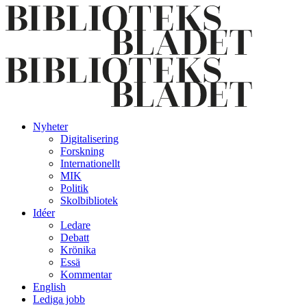
Nyheter
Digitalisering
Forskning
Internationellt
MIK
Politik
Skolbibliotek
Idéer
Ledare
Debatt
Krönika
Essä
Kommentar
English
Lediga jobb