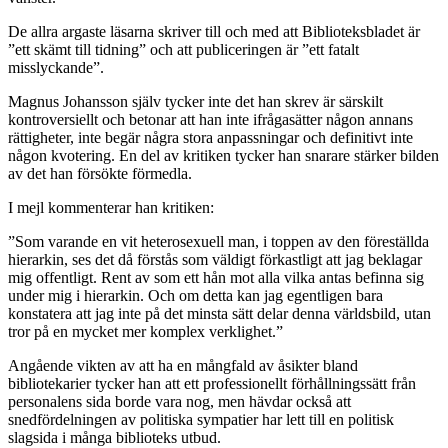
De allra argaste läsarna skriver till och med att Biblioteksbladet är
”ett skämt till tidning” och att publiceringen är ”ett fatalt
misslyckande”.
Magnus Johansson själv tycker inte det han skrev är särskilt
kontroversiellt och betonar att han inte ifrågasätter någon annans
rättigheter, inte begär några stora anpassningar och definitivt inte
någon kvotering. En del av kritiken tycker han snarare stärker bilden
av det han försökte förmedla.
I mejl kommenterar han kritiken:
”Som varande en vit heterosexuell man, i toppen av den föreställda
hierarkin, ses det då förstås som väldigt förkastligt att jag beklagar
mig offentligt. Rent av som ett hån mot alla vilka antas befinna sig
under mig i hierarkin. Och om detta kan jag egentligen bara
konstatera att jag inte på det minsta sätt delar denna världsbild, utan
tror på en mycket mer komplex verklighet.”
Angående vikten av att ha en mångfald av åsikter bland
bibliotekarier tycker han att ett professionellt förhållningssätt från
personalens sida borde vara nog, men hävdar också att
snedfördelningen av politiska sympatier har lett till en politisk
slagsida i många biblioteks utbud.