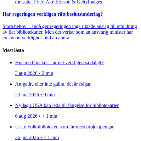
motsatta. Foto: Åke Ericson & GettyImages
Har regeringen verkligen rätt beslutsunderlag?
Stora behov – ändå ger regeringen inga riktade anslag till utbildning
av fler bibliotekarier. Men det verkar som att ansvarig minister har
en annan verklighetsbild än andra.
Mest lästa
Hus med böcker – är det verkligen så dåligt?
3 aug 2026 • 2 min
Att gallra eller inte gallra, det är frågan
23 jun 2026 • 9 min
Ny lag i USA kan leda till fängelse för bibliotekarier
6 aug 2026 • < 1 min
Lista: Folkbiblioteken som får mest projektpengar
26 jun 2026 • < 1 min